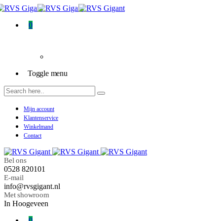
0
Toggle menu
Mijn account
Klantenservice
Winkelmand
Contact
Bel ons
0528 820101
E-mail
info@rvsgigant.nl
Met showroom
In Hoogeveen
0