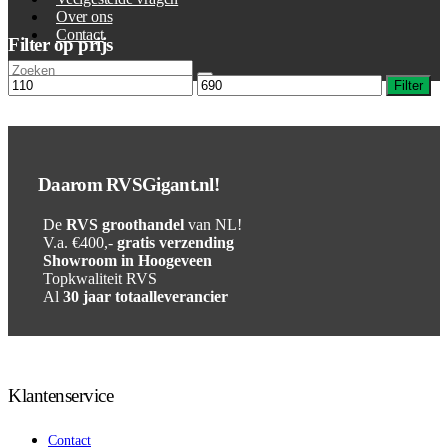
Over ons
Contact
Filter op prijs
Filter
Daarom RVSGigant.nl!
De
RVS groothandel
van NL!
V.a. €400,-
gratis verzending
Showroom in Hoogeveen
Topkwaliteit RVS
Al
30 jaar totaalleverancier
Klantenservice
Contact